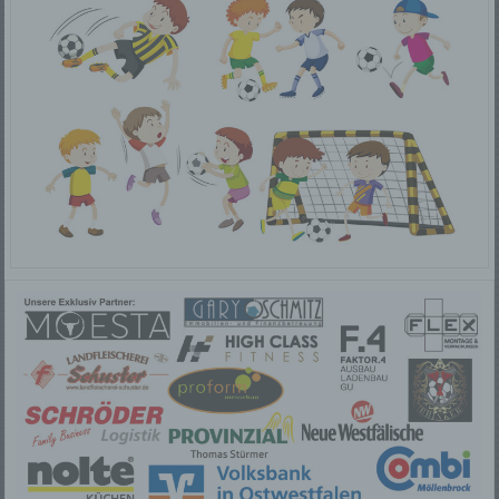
natürliche Person beziehen, zu bewerten,
insbesondere, um Aspekte bezüglich Arbeitsleistung,
wirtschaftlicher Lage, Gesundheit, persönlicher
Vorlieben, Interessen, Zuverlässigkeit, Verhalten,
Aufenthaltsort oder Ortswechsel dieser natürlichen
Person zu analysieren oder vorherzusagen.
f) Pseudonymisierung
Pseudonymisierung ist die Verarbeitung
personenbezogener Daten in einer Weise, auf welche
die personenbezogenen Daten ohne Hinzuziehung
zusätzlicher Informationen nicht mehr einer
spezifischen betroffenen Person zugeordnet werden
können, sofern diese zusätzlichen Informationen
gesondert aufbewahrt werden und technischen und
organisatorischen Maßnahmen unterliegen, die
gewährleisten, dass die personenbezogenen Daten
nicht einer identifizierten oder identifizierbaren
natürlichen Person zugewiesen werden.
g) Verantwortlicher oder für die Verarbeitung
Verantwortlicher