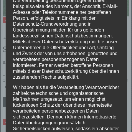
Die Verarbeitung personenbezogener Daten,
beispielsweise des Namens, der Anschrift, E-Mail-
Adresse oder Telefonnummer einer betroffenen
Person, erfolgt stets im Einklang mit der
Allgemein
Datenschutz-Grundverordnung und in
Übereinstimmung mit den für uns geltenden
landesspezifischen Datenschutzbestimmungen.
Juni 2022
Mittels dieser Datenschutzerklärung möchte unser
Unternehmen die Öffentlichkeit über Art, Umfang
Spatzenberg Cup Programmheft
und Zweck der von uns erhobenen, genutzten und
verarbeiteten personenbezogenen Daten
Veröffentlicht von: Redaktion
informieren. Ferner werden betroffene Personen
mittels dieser Datenschutzerklärung über die ihnen
Unser aktuellen Programmheft für den Spatzenberg Cups 2022 ist
zustehenden Rechte aufgeklärt.
online. Hier findest du alle Informationen, Spielpläne und Termine des
Turniers. Zum Programmheft
Wir haben als für die Verarbeitung Verantwortlicher
zahlreiche technische und organisatorische
Maßnahmen umgesetzt, um einen möglichst
Weiterlesen
lückenlosen Schutz der über diese Internetseite
verarbeiteten personenbezogenen Daten
sicherzustellen. Dennoch können Internetbasierte
Datenübertragungen grundsätzlich
Allgemein
Sicherheitslücken aufweisen, sodass ein absoluter