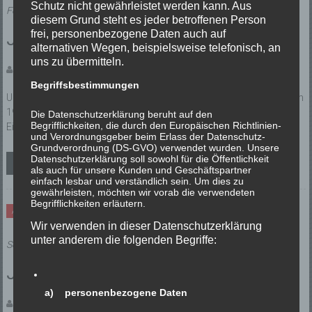
Schutz nicht gewährleistet werden kann. Aus
Februar 2022
diesem Grund steht es jeder betroffenen Person
frei, personenbezogene Daten auch auf
Jahreshauptversammlung 2022
alternativen Wegen, beispielsweise telefonisch, an
uns zu übermitteln.
Veröffentlicht von: Redaktion
Begriffsbestimmungen
Unsere Jahreshauptversammlung findet am Montag, 28.03.2022 um
19:00 Uhr im Tura-Vereinsheim am Sportplatz Obernfeld statt.
Die Datenschutzerklärung beruht auf den
Begrifflichkeiten, die durch den Europäischen Richtlinien-
Einladung und Tagesordnung als PDF Download
und Verordnungsgeber beim Erlass der Datenschutz-
Grundverordnung (DS-GVO) verwendet wurden. Unsere
Datenschutzerklärung soll sowohl für die Öffentlichkeit
Weiterlesen
als auch für unsere Kunden und Geschäftspartner
einfach lesbar und verständlich sein. Um dies zu
gewährleisten, möchten wir vorab die verwendeten
Begrifflichkeiten erläutern.
Allgemein
Wir verwenden in dieser Datenschutzerklärung
unter anderem die folgenden Begriffe:
September 2021
Jahreshauptversammlung
a) personenbezogene Daten
Veröffentlicht von: Redaktion