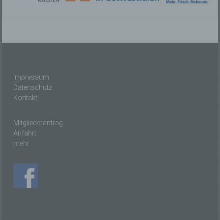
Verantwortlicher oder für die Verarbeitung
Verantwortlicher ist die natürliche oder juristische
Person, Behörde, Einrichtung oder andere Stelle, die
allein oder gemeinsam mit anderen über die Zwecke
und Mittel der Verarbeitung von personenbezogenen
Daten entscheidet. Sind die Zwecke und Mittel dieser
Verarbeitung durch das Unionsrecht oder das Recht
der Mitgliedstaaten vorgegeben, so kann der
Verantwortliche beziehungsweise können die
Impressum
bestimmten Kriterien seiner Benennung nach dem
Datenschutz
Unionsrecht oder dem Recht der Mitgliedstaaten
vorgesehen werden.
Kontakt
Mitgliederantrag
h) Auftragsverarbeiter
Anfahrt
mehr
Auftragsverarbeiter ist eine natürliche oder juristische
Person, Behörde, Einrichtung oder andere Stelle, die
personenbezogene Daten im Auftrag des
Verantwortlichen verarbeitet.
i) Empfänger
Empfänger ist eine natürliche oder juristische Person,