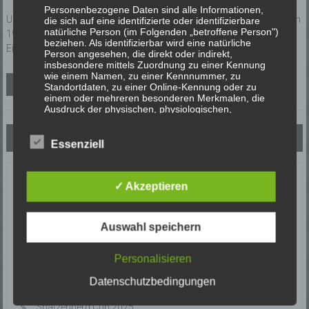
Personenbezogene Daten sind alle Informationen,
Unsere Jahreshauptversammlung findet am Montag, 04.10.2021 um
die sich auf eine identifizierte oder identifizierbare
natürliche Person (im Folgenden „betroffene Person")
19:00 Uhr im Tura-Vereinsheim am Sportplatz Obernfeld statt.
beziehen. Als identifizierbar wird eine natürliche
Einladung und Tagesordnung als PDF Download
Person angesehen, die direkt oder indirekt,
insbesondere mittels Zuordnung zu einer Kennung
wie einem Namen, zu einer Kennnummer, zu
Weiterlesen
Standortdaten, zu einer Online-Kennung oder zu
einem oder mehreren besonderen Merkmalen, die
Ausdruck der physischen, physiologischen,
genetischen, psychischen, wirtschaftlichen,
Beitragsnavigation
kulturellen oder sozialen Identität dieser natürlichen
Neuere Beiträge
Person sind, identifiziert werden kann.
Essenziell
Neueste Beiträge
b) betroffene Person
✓ Akzeptieren
Betroffene Person ist jede identifizierte oder
Turnierwebseite
identifizierbare natürliche Person, deren
Auswahl speichern
personenbezogene Daten von dem für die
Spatzenberg Cup 2026
Verarbeitung Verantwortlichen verarbeitet werden.
Personalisieren
Sichere dir jetzt dein Ticket!!
Datenschutzbedingungen
c) Verarbeitung
Spatzenberg Cup 2025
Spatzenberg Cup 2025