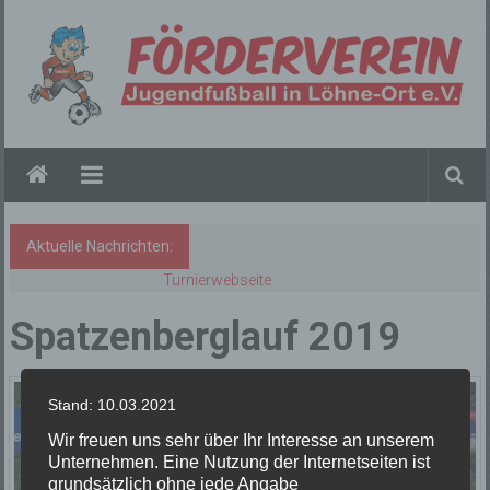
Zum
Inhalt
springen
Förderverein
Tura
Löhne
Aktuelle Nachrichten:
Turnierwebseite
Spatzenberglauf 2019
Stand: 10.03.2021
Wir freuen uns sehr über Ihr Interesse an unserem
Unternehmen. Eine Nutzung der Internetseiten ist
grundsätzlich ohne jede Angabe