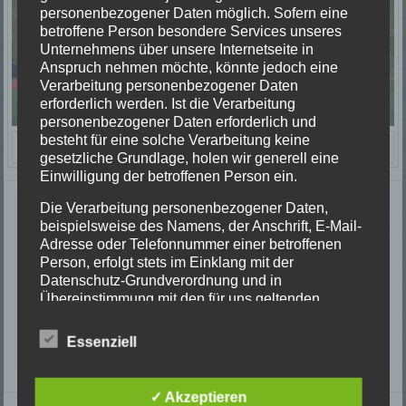
personenbezogener Daten möglich. Sofern eine
betroffene Person besondere Services unseres
Unternehmens über unsere Internetseite in
Anspruch nehmen möchte, könnte jedoch eine
Verarbeitung personenbezogener Daten
erforderlich werden. Ist die Verarbeitung
personenbezogener Daten erforderlich und
besteht für eine solche Verarbeitung keine
1
von
76
gesetzliche Grundlage, holen wir generell eine
Einwilligung der betroffenen Person ein.
Zurück
Vor
Die Verarbeitung personenbezogener Daten,
beispielsweise des Namens, der Anschrift, E-Mail-
Adresse oder Telefonnummer einer betroffenen
Person, erfolgt stets im Einklang mit der
Datenschutz-Grundverordnung und in
Übereinstimmung mit den für uns geltenden
landesspezifischen Datenschutzbestimmungen.
Mittels dieser Datenschutzerklärung möchte unser
Essenziell
Unternehmen die Öffentlichkeit über Art, Umfang
und Zweck der von uns erhobenen, genutzten und
verarbeiteten personenbezogenen Daten
✓ Akzeptieren